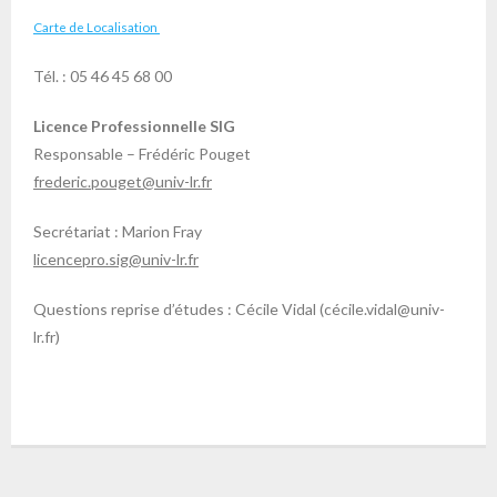
Carte de Localisation
Tél. : 05 46 45 68 00
Licence Professionnelle SIG
Responsable – Frédéric Pouget
frederic.pouget@univ-lr.fr
Secrétariat : Marion Fray
licencepro.sig@univ-lr.fr
Questions reprise d’études : Cécile Vidal (cécile.vidal@univ-
lr.fr)