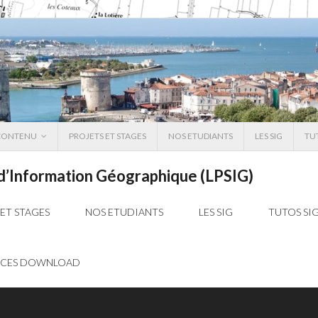
 CONTENU
PROJETS ET STAGES
NOS ETUDIANTS
LES SIG
TU
 d’Information Géographique (LPSIG)
 ET STAGES
NOS ETUDIANTS
LES SIG
TUTOS SI
RCES DOWNLOAD