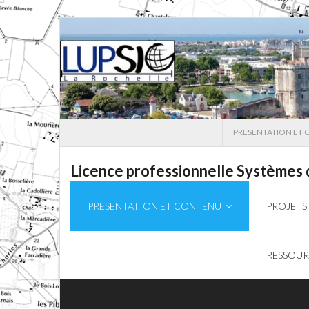
Skip
to
content
PRESENTATION ET
Licence professionnelle Systèmes
PRESENTATION ET CONTENU
PROJETS
RESSOU